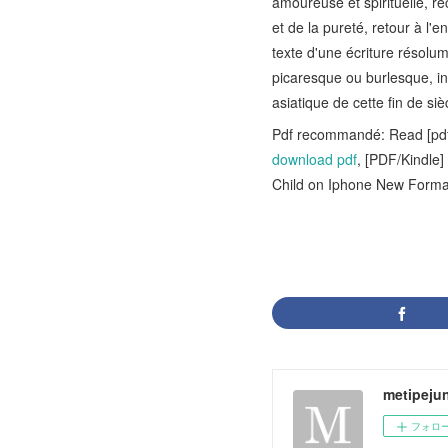
amoureuse et spirituelle, re
et de la pureté, retour à l'en
texte d'une écriture résolu
picaresque ou burlesque, int
asiatique de cette fin de siè
Pdf recommandé: Read [pdf
download pdf
, [PDF/Kindle
Child on Iphone New Form
metipeju
フォロ