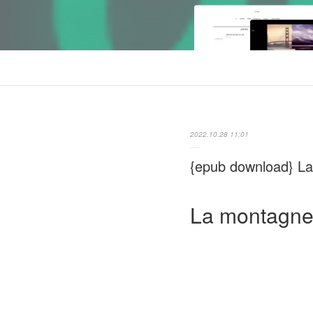
2022.10.28 11:01
{epub download} La
La montagne 