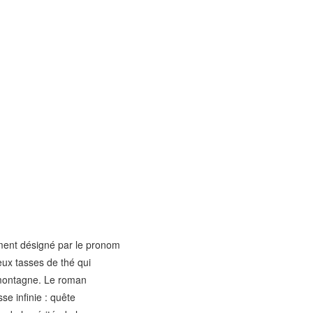
ment désigné par le pronom
deux tasses de thé qui
e montagne. Le roman
e infinie : quête