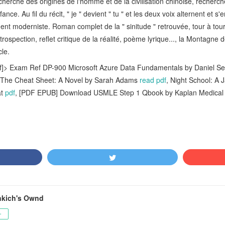
cherche des origines de l'homme et de la civilisation chinoise, recherch
fance. Au fil du récit, " je " devient " tu " et les deux voix alternent et 
ment moderniste. Roman complet de la " sinitude " retrouvée, tour à tour
rospection, reflet critique de la réalité, poème lyrique..., la Montagne
cle.
]> Exam Ref DP-900 Microsoft Azure Data Fundamentals by Daniel Se
] The Cheat Sheet: A Novel by Sarah Adams
read pdf
, Night School: A
at
pdf
, [PDF EPUB] Download USMLE Step 1 Qbook by Kaplan Medical
nkich's Ownd
ー