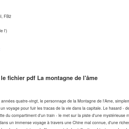
I, FB2
e l')
t
 le fichier pdf La montagne de l'âme
 années quatre-vingt, le personnage de la Montagne de l'Ame, simple
 un voyage pour fuir les tracas de la vie dans la capitale. Le hasard - 
ette du compartiment d'un train - le met sur la piste d'une mystérieus
r dans un immense voyage à travers une Chine mal connue, d'une richess