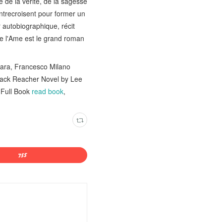
e de la vérité, de la sagesse
s'entrecroisent pour former un
 autobiographique, récit
 de l'Ame est le grand roman
ara, Francesco Milano
 Jack Reacher Novel by Lee
 Full Book
read book
,