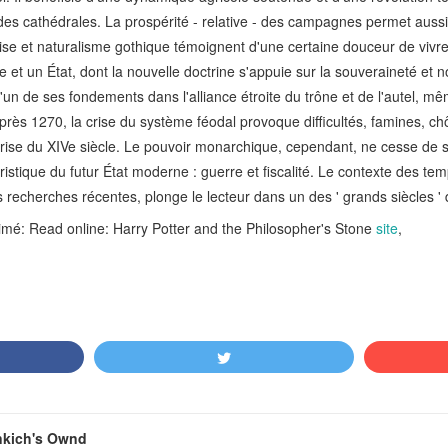
es cathédrales. La prospérité - relative - des campagnes permet aussi
toise et naturalisme gothique témoignent d'une certaine douceur de vivr
e et un État, dont la nouvelle doctrine s'appuie sur la souveraineté et n
'un de ses fondements dans l'alliance étroite du trône et de l'autel, m
près 1270, la crise du système féodal provoque difficultés, famines, c
crise du XIVe siècle. Le pouvoir monarchique, cependant, ne cesse de s
stique du futur État moderne : guerre et fiscalité. Le contexte des temp
s recherches récentes, plonge le lecteur dans un des ' grands siècles ' d
imé: Read online: Harry Potter and the Philosopher's Stone
site
,
nkich's Ownd