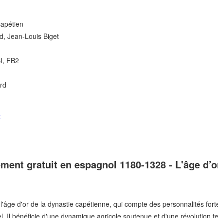
capétien
, Jean-Louis Biget
I, FB2
ard
t
ment gratuit en espagnol 1180-1328 - L'âge d’o
l'âge d'or de la dynastie capétienne, qui compte des personnalités forte
Bel. Il bénéficie d'une dynamique agricole soutenue et d'une révolution 