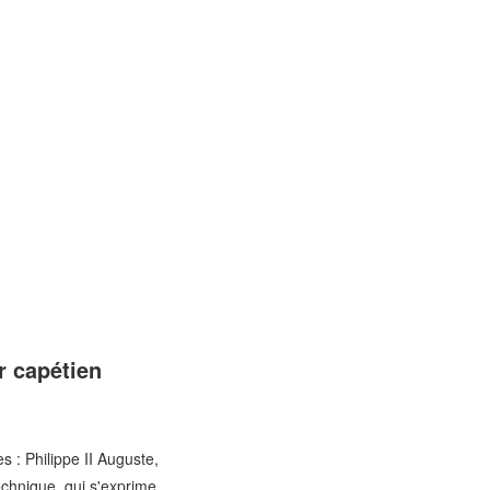
r capétien
s : Philippe II Auguste,
technique, qui s'exprime